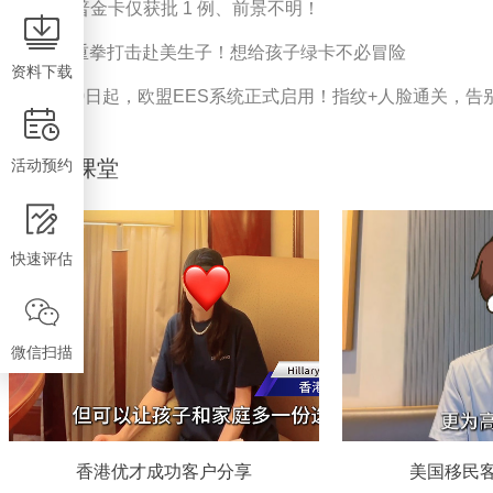
特朗普金卡仅获批 1 例、前景不明！
ICE 重拳打击赴美生子！想给孩子绿卡不必冒险
资料下载
4月10日起，欧盟EES系统正式启用！指纹+人脸通关，告
活动预约
移民大课堂
快速评估
微信扫描
香港优才成功客户分享
美国移民