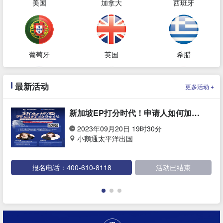
美国
加拿大
西班牙
葡萄牙
英国
希腊
最新活动
+
更多活动
澳大利亚
新西兰
土耳其
新加坡EP打分时代！申请人如何加分&快速获批？
2023年09月20日 19时30分
小鹅通太平洋出国
新加坡
韩国
泰国
报名电话：400-610-8118
活动已结束
阿拉伯联合酋长国
巴拿马
格鲁吉亚