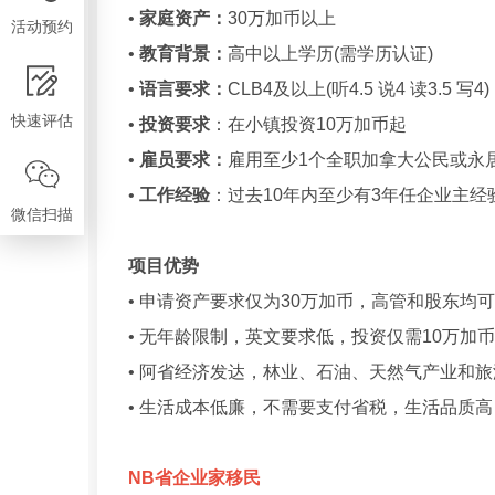
•
家庭资产：
30万加币以上
活动预约
•
教育背景：
高中以上学历(需学历认证)
•
语言要求：
CLB4及以上(听4.5 说4 读3.5 写4)
快速评估
•
投资要求
：在小镇投资10万加币起
•
雇员要求：
雇用至少1个全职加拿大公民或永
•
工作经验
：过去10年内至少有3年任企业主经
微信扫描
项目优势
• 申请资产要求仅为30万加币，高管和股东均
• 无年龄限制，英文要求低，投资仅需10万加
• 阿省经济发达，林业、石油、天然气产业和
• 生活成本低廉，不需要支付省税，生活品质高
NB省企业家移民