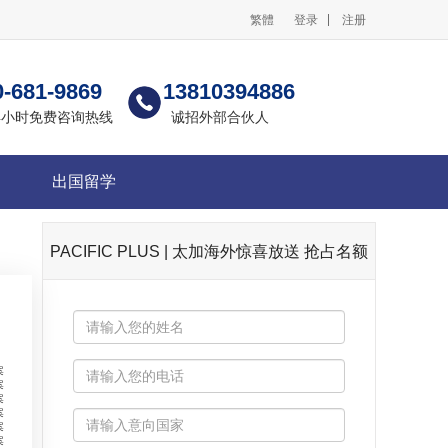
案
繁體
登录
注册
案
案
案
案
0-681-9869
13810394886
案
案
24小时免费咨询热线
诚招外部合伙人
案
案
案
出国留学
案
案
案
案
案
PACIFIC PLUS | 太加海外惊喜放送 抢占名额
案
案
案
案
案
案
案
案
案
案
案
案