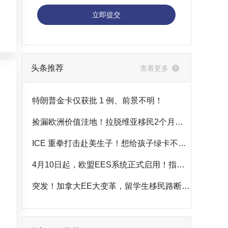
案
立即提交
案
案
案
案
案
案
头条推荐
查看更多
案
案
案
案
案
特朗普金卡仅获批 1 例、前景不明！
捡漏欧洲价值洼地！拉脱维亚移民2个月快速获批
ICE 重拳打击赴美生子！想给孩子绿卡不必冒险
4月10日起，欧盟EES系统正式启用！指纹+人脸通关，告别护照盖章时代
突发！加拿大EE大变革，留学生移民路断了？新西兰成靠谱退路