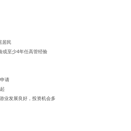
居居民
验或至少4年任高管经验
可申请
币起
旅游业发展良好，投资机会多