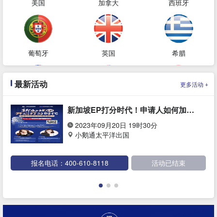
美国
加拿大
西班牙
葡萄牙
英国
希腊
最新活动
+
更多活动
澳大利亚
新西兰
土耳其
新加坡EP打分时代！申请人如何加分&快速获批？
2023年09月20日 19时30分
小鹅通太平洋出国
新加坡
韩国
泰国
报名电话：400-610-8118
活动已结束
阿拉伯联合酋长国
巴拿马
格鲁吉亚