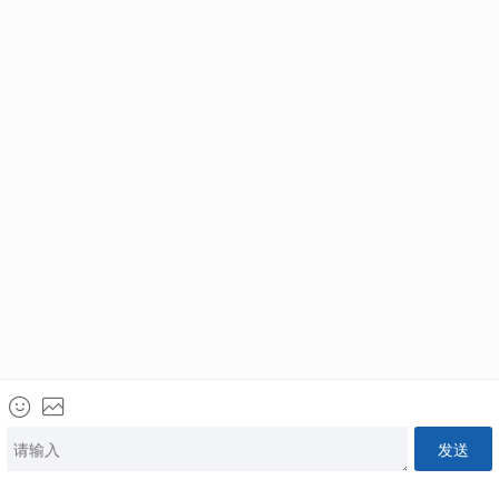
美国
加拿大
西班牙
葡萄牙
英国
希腊
最新活动
+
更多活动
澳大利亚
新西兰
土耳其
新加坡EP打分时代！申请人如何加分&快速获批？
2023年09月20日 19时30分
小鹅通太平洋出国
新加坡
韩国
泰国
报名电话：400-610-8118
活动已结束
阿拉伯联合酋长国
巴拿马
格鲁吉亚
首页
热门活动
联系客服
关于我们