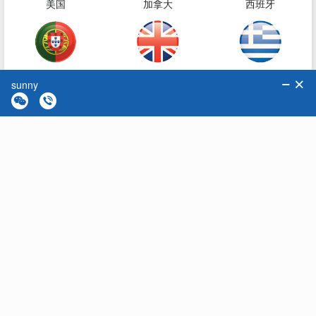
美国
加拿大
西班牙
葡萄牙
英国
希腊
最新活动
+
更多活动
澳大利亚
新西兰
土耳其
新加坡EP打分时代！申请人如何加分&快速获批？
2023年09月20日 19时30分
小鹅通太平洋出国
新加坡
韩国
泰国
报名电话：400-610-8118
活动已结束
阿拉伯联合酋长国
巴拿马
格鲁吉亚