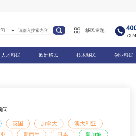
40
移民专题
7X
人才移民
欧洲移民
技术移民
创业移民
顾问
英国
加拿大
澳大利亚
西亚
新西兰
日本
新加坡