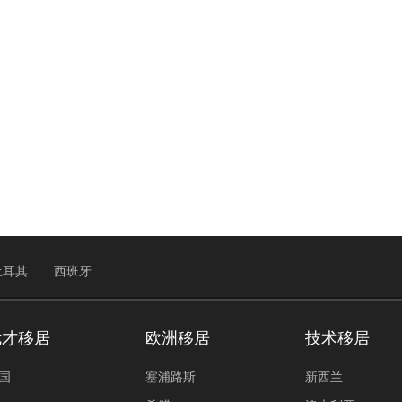
土耳其
西班牙
优才移居
欧洲移居
技术移居
国
塞浦路斯
新西兰