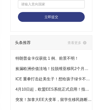
立即提交
头条推荐
查看更多
特朗普金卡仅获批 1 例、前景不明！
捡漏欧洲价值洼地！拉脱维亚移民2个月快速获批
ICE 重拳打击赴美生子！想给孩子绿卡不必冒险
4月10日起，欧盟EES系统正式启用！指纹+人脸通关，告别护照盖章时代
突发！加拿大EE大变革，留学生移民路断了？新西兰成靠谱退路