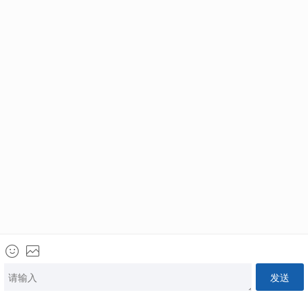
美国
加拿大
西班牙
葡萄牙
英国
希腊
最新活动
+
更多活动
澳大利亚
新西兰
土耳其
新加坡EP打分时代！申请人如何加分&快速获批？
2023年09月20日 19时30分
小鹅通太平洋出国
新加坡
韩国
泰国
报名电话：400-610-8118
活动已结束
阿拉伯联合酋长国
巴拿马
格鲁吉亚
首页
热门活动
联系客服
关于我们